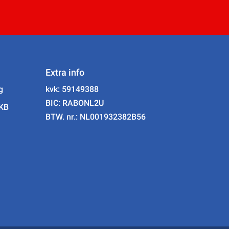
Extra info
g
kvk: 59149388
BIC: RABONL2U
MKB
BTW. nr.: NL001932382B56