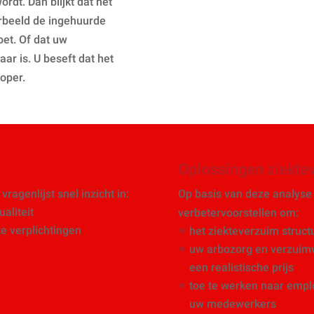
ordt. Dan blijkt dat het
orbeeld de ingehuurde
et. Of dat uw
ar is. U beseft dat het
oper.
Oplossingen ziekte
vragenlijst snel inzicht in:
Op basis van deze analyse
aliteit
verbetervoorstellen om:
ke verplichtingen
het ziekteverzuim struct
uw arbozorg en verzuimv
een realistische prijs
toe te werken naar empl
uw medewerkers