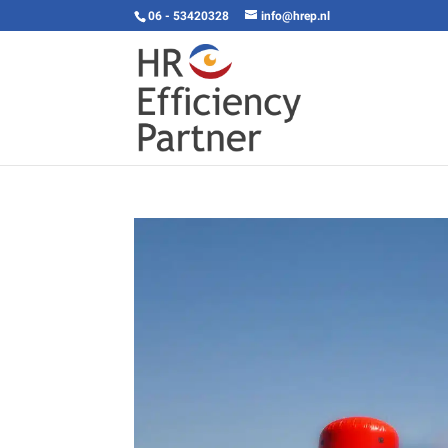
06 - 53420328
info@hrep.nl